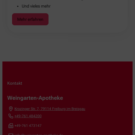
Und vieles mehr
Mehr erfahren
Kontakt
Weingarten-Apotheke
Krozinger Str. 7
,
79114
Freiburg im Breisgau
+49-761 484200
+49-761 473147