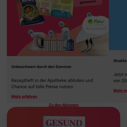
Strahl
Unbeschwert durch den Sommer
Jetzt 
Rezeptheft in der Apotheke abholen und
von 20
Chance auf tolle Preise nutzen
gewin
Mehr e
Mehr erfahren
Zu den Aktionen