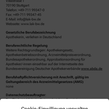
Villastraße 1
70190 Stuttgart
Telefon: +49-711 99347-0
Fax: +49-711 99347-45
E-Mail: info@lak-bw.de
Webseite: www.lak-bw.de
Gesetzliche Berufsbezeichnung
Apothekerin, verliehen in Deutschland
Berufsrechtliche Regelung
Weitere Rechtsgrundlagen: Apothekengesetz,
Apothekenbetriebsordnung, Arzneimittelpreisverordnung,
Bundesapothekerordnung, Approbationsordnung für
Apotheker/-innen einsehbar auf der Internetseite des
Bundesvereinigung Deutscher Apothekerverbände
www.abda.de
Berufshaftpflichtversicherung mit Anschrift, gültig im
Geltungsbereich des Arzneimittelgesetzes (AMG)
none
Datenschutzbeauftragter
:
Den/Die betriebliche/-n Datenschutzbeauftragte/-n unserer
Apotheke können Sie hier erreichen:
Cookie-Einwilligung verwalten