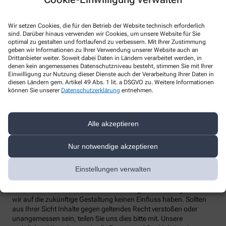
Telefon
:
Wir setzen Cookies, die für den Betrieb der Website technisch erforderlich
Fax
:
sind. Darüber hinaus verwenden wir Cookies, um unsere Website für Sie
Email
:
optimal zu gestalten und fortlaufend zu verbessern. Mit Ihrer Zustimmung
Website
:
geben wir Informationen zu Ihrer Verwendung unserer Website auch an
Drittanbieter weiter. Soweit dabei Daten in Ländern verarbeitet werden, in
Weitere Hinweise
denen kein angemessenes Datenschutzniveau besteht, stimmen Sie mit Ihrer
Einwilligung zur Nutzung dieser Dienste auch der Verarbeitung Ihrer Daten in
diesen Ländern gem. Artikel 49 Abs. 1 lit. a DSGVO zu. Weitere Informationen
Streitschlichtung
können Sie unserer
Datenschutzerklärung
entnehmen.
Wir sind weder verpflichtet noch bereit, an einem
Streitbeilegungsverfahren vor einer Verbraucherschlichtungsstelle
teilzunehmen.
Alle akzeptieren
Haftung
Wir sind für unsere Inhalte verantwortlich. Alle Inhalte werden mit
Nur notwendige akzeptieren
der gebotenen Sorgfalt und nach bestem Wissen erstellt. Soweit
wir mittels Links auf Internetseiten Dritter verweisen, können wir
Einstellungen verwalten
keine Gewähr für die fortwährende Aktualität, Richtigkeit und
Vollständigkeit der verlinkten Inhalte übernehmen, da diese
Inhalte außerhalb unseres Verantwortungsbereichs liegen und
wir auf die zukünftige Gestaltung keinen Einfluss haben. Sollten
aus Ihrer Sicht Inhalte gegen geltendes Recht verstoßen oder
unangemessen sein, teilen Sie uns dies bitte mit. Unsere