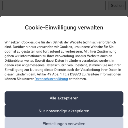
Suchen
Recent Posts
Cookie-Einwilligung verwalten
Hello world!
Recent Comments
Wir setzen Cookies, die für den Betrieb der Website technisch erforderlich
sind. Darüber hinaus verwenden wir Cookies, um unsere Website für Sie
A WordPress Commenter
zu
Hello world!
optimal zu gestalten und fortlaufend zu verbessern. Mit Ihrer Zustimmung
geben wir Informationen zu Ihrer Verwendung unserer Website auch an
Drittanbieter weiter. Soweit dabei Daten in Ländern verarbeitet werden, in
denen kein angemessenes Datenschutzniveau besteht, stimmen Sie mit Ihrer
Einwilligung zur Nutzung dieser Dienste auch der Verarbeitung Ihrer Daten in
diesen Ländern gem. Artikel 49 Abs. 1 lit. a DSGVO zu. Weitere Informationen
Kontakt
können Sie unserer
Datenschutzerklärung
entnehmen.
Weingarten-Apotheke
Alle akzeptieren
Krozinger Str. 7
,
79114
Freiburg im Breisgau
+49-761 484200
Nur notwendige akzeptieren
+49-761 473147
Einstellungen verwalten
info@weingarten-apotheke.de