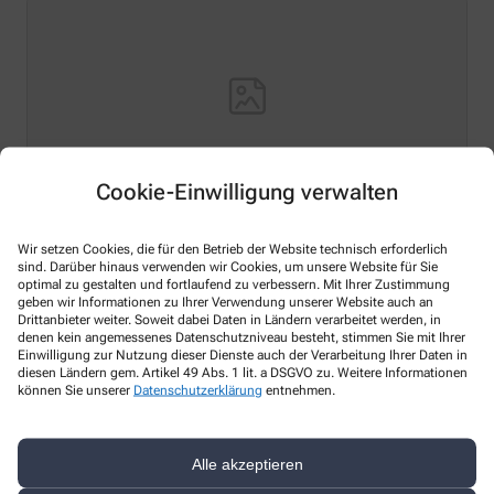
Cookie-Einwilligung verwalten
Hello world!
Wir setzen Cookies, die für den Betrieb der Website technisch erforderlich
sind. Darüber hinaus verwenden wir Cookies, um unsere Website für Sie
optimal zu gestalten und fortlaufend zu verbessern. Mit Ihrer Zustimmung
Welcome to WordPress on Azure Sites. This is your first
geben wir Informationen zu Ihrer Verwendung unserer Website auch an
post. Edit or delete it, then start writing!
Drittanbieter weiter. Soweit dabei Daten in Ländern verarbeitet werden, in
denen kein angemessenes Datenschutzniveau besteht, stimmen Sie mit Ihrer
Mehr lesen
Einwilligung zur Nutzung dieser Dienste auch der Verarbeitung Ihrer Daten in
diesen Ländern gem. Artikel 49 Abs. 1 lit. a DSGVO zu. Weitere Informationen
können Sie unserer
Datenschutzerklärung
entnehmen.
Alle akzeptieren
Kontakt