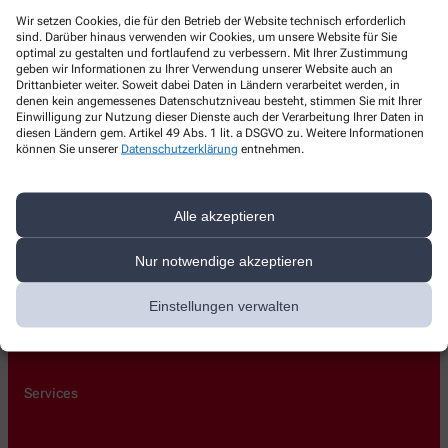
Kontakt
Wir setzen Cookies, die für den Betrieb der Website technisch erforderlich
sind. Darüber hinaus verwenden wir Cookies, um unsere Website für Sie
optimal zu gestalten und fortlaufend zu verbessern. Mit Ihrer Zustimmung
Weingarten-Apotheke
geben wir Informationen zu Ihrer Verwendung unserer Website auch an
Drittanbieter weiter. Soweit dabei Daten in Ländern verarbeitet werden, in
denen kein angemessenes Datenschutzniveau besteht, stimmen Sie mit Ihrer
Krozinger Str. 7
,
79114
Freiburg im Breisgau
Einwilligung zur Nutzung dieser Dienste auch der Verarbeitung Ihrer Daten in
+49-761 484200
diesen Ländern gem. Artikel 49 Abs. 1 lit. a DSGVO zu. Weitere Informationen
können Sie unserer
Datenschutzerklärung
entnehmen.
+49-761 473147
info@weingarten-apotheke.de
Alle akzeptieren
Nur notwendige akzeptieren
Über uns
Einstellungen verwalten
Unsere Apotheke
Kontakt
Services